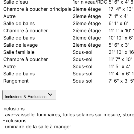
Salle d'eau
1er niveau/RDC
5' 6" x 4' 6
Chambre à coucher principale
2ième étage
17' 4" x 13'
Autre
2ième étage
7' 1" x 4'
Salle de bains
2ième étage
6' 1" x 6'
Chambre à coucher
2ième étage
11' 1" x 10' 
Salle de bains
2ième étage
10' 10" x 6'
Salle de lavage
2ième étage
5' 6" x 3'
Salle familiale
Sous-sol
21' 10" x 16
Chambre à coucher
Sous-sol
11' 7" x 10'
Autre
Sous-sol
11' 5" x 4'
Salle de bains
Sous-sol
11' 4" x 6' 1
Rangement
Sous-sol
7' 6" x 3' 5
Inclusions & Exclusions
Inclusions
Lave-vaisselle, luminaires, toiles solaires sur mesure, sto
Exclusions
Luminaire de la salle à manger